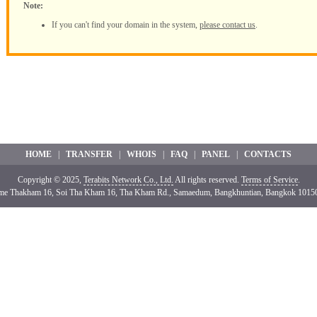
Note:
If you can't find your domain in the system,
please contact us
.
HOME
|
TRANSFER
|
WHOIS
|
FAQ
|
PANEL
|
CONTACTS
Copyright © 2025,
Terabits Network Co., Ltd.
All rights reserved.
Terms of Service
.
me Thakham 16, Soi Tha Kham 16, Tha Kham Rd., Samaedum, Bangkhuntian, Bangkok 10150